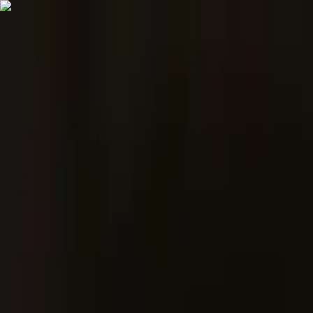
İçeriğe atla
Gündem
Ekonomi
Spor
Magazin
TV
Son Dakika
3.Sayfa
Teknoloji
Dünya