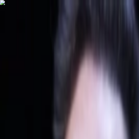
İçeriğe atla
Gündem
Ekonomi
Spor
Magazin
TV
Son Dakika
Teknoloji
Yaşam
Sağlık
3.Sayfa
Dünya
Kültür Sana