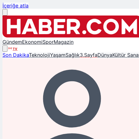
İçeriğe atla
Gündem
Ekonomi
Spor
Magazin
TV
Son Dakika
Teknoloji
Yaşam
Sağlık
3.Sayfa
Dünya
Kültür Sana