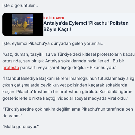
İşte o görüntüler...
İLGİLİ HABER
Antalya'da Eylemci 'Pikachu' Polisten
Böyle Kaçtı!
İşte, eylemci Pikachu'ya dünyadan gelen yorumlar...
"Gaz, duman, tazyikli su ve Türkiye'deki kitlesel protestoların kaosu
ortasında, sarı bir ışık Antalya sokaklarında hızla ilerledi. Bu bir
protesto
pankartı veya işaret fişeği değildi - Pikachu'ydu."
"İstanbul Belediye Başkanı Ekrem İmamoğlu'nun tutuklanmasıyla ilgi
çıkan çatışmalarda çevik kuvvet polisinden kaçarak sokaklarda
koşan 'Pikachu' kostümlü bir protestocu görüldü. Kostümlü figürün
göstericilerle birlikte kaçtığı videolar sosyal medyada viral oldu."
"Türk siyasetine çok hakim değilim ama Pikachu'nun tarafında ben
de varım."
"Mutlu görünüyor."