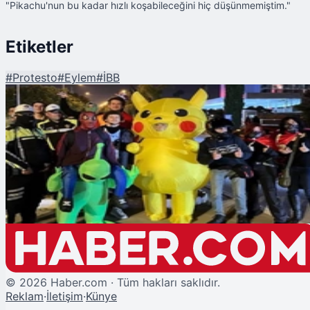
"Pikachu'nun bu kadar hızlı koşabileceğini hiç düşünmemiştim."
Etiketler
#
Protesto
#
Eylem
#
İBB
Şu An Okunan
Eylemci 'Pikachu' Dünya Basınında! İşte Gelen Yorumlar
©
2026
Haber.com · Tüm hakları saklıdır.
Reklam
·
İletişim
·
Künye