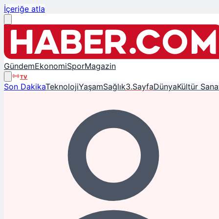
İçeriğe atla
Gündem
Ekonomi
Spor
Magazin
TV
Son Dakika
Teknoloji
Yaşam
Sağlık
3.Sayfa
Dünya
Kültür Sana