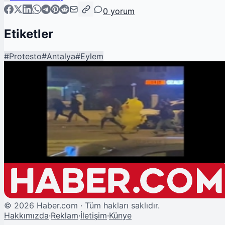
0
yorum
Etiketler
#
Protesto
#
Antalya
#
Eylem
Şu An Okunan
Antalya'da Eylemci 'Pikachu' Polisten Böyle Kaçtı!
©
2026
Haber.com · Tüm hakları saklıdır.
Hakkımızda
·
Reklam
·
İletişim
·
Künye