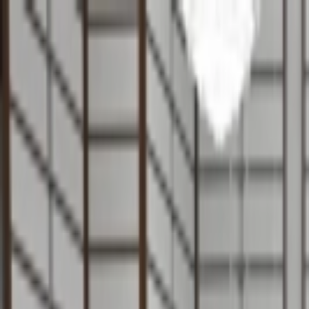
İçeriğe atla
Gündem
Ekonomi
Spor
Magazin
TV
Son Dakika
Teknoloji
Yaşam
Sağlık
3.Sayfa
Dünya
Kültür Sana