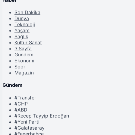
Son Dakika
Dünya
Teknoloji
Yaşam
Sağlık
Kültür Sanat
3.Sayfa
Gündem
Ekonomi
Spor
Magazin
Gündem
#Transfer
#CHP
#ABD
#Recep Tayyip Erdoğan
#Yeni Parti
#Galatasaray
#Fenerbahçe