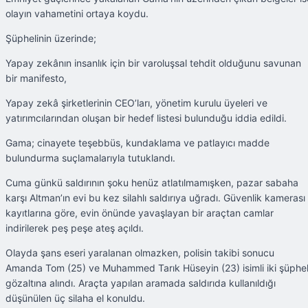
olayın vahametini ortaya koydu.
Şüphelinin üzerinde;
Yapay zekânın insanlık için bir varoluşsal tehdit olduğunu savunan
bir manifesto,
Yapay zekâ şirketlerinin CEO’ları, yönetim kurulu üyeleri ve
yatırımcılarından oluşan bir hedef listesi bulunduğu iddia edildi.
Gama; cinayete teşebbüs, kundaklama ve patlayıcı madde
bulundurma suçlamalarıyla tutuklandı.
Cuma günkü saldırının şoku henüz atlatılmamışken, pazar sabaha
karşı Altman’ın evi bu kez silahlı saldırıya uğradı. Güvenlik kamerası
kayıtlarına göre, evin önünde yavaşlayan bir araçtan camlar
indirilerek peş peşe ateş açıldı.
Olayda şans eseri yaralanan olmazken, polisin takibi sonucu
Amanda Tom (25) ve Muhammed Tarık Hüseyin (23) isimli iki şüphel
gözaltına alındı. Araçta yapılan aramada saldırıda kullanıldığı
düşünülen üç silaha el konuldu.