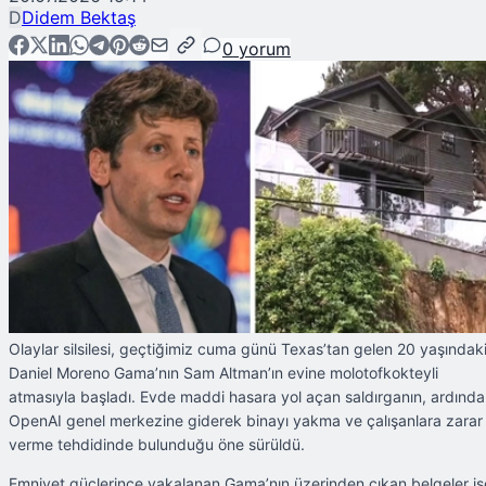
D
Didem Bektaş
0
yorum
Olaylar silsilesi, geçtiğimiz cuma günü Texas’tan gelen 20 yaşındak
Daniel Moreno Gama’nın Sam Altman’ın evine molotofkokteyli
atmasıyla başladı. Evde maddi hasara yol açan saldırganın, ardınd
OpenAI genel merkezine giderek binayı yakma ve çalışanlara zarar
verme tehdidinde bulunduğu öne sürüldü.
Emniyet güçlerince yakalanan Gama’nın üzerinden çıkan belgeler is