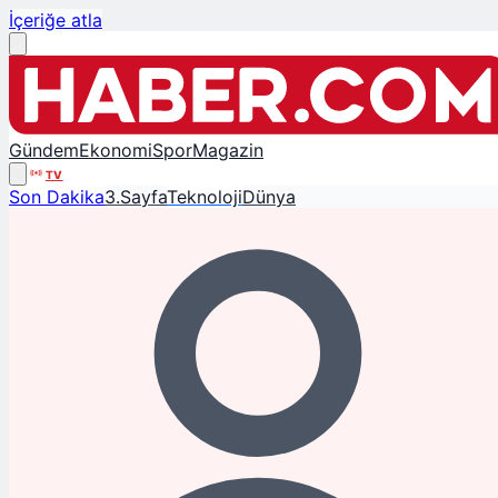
İçeriğe atla
Gündem
Ekonomi
Spor
Magazin
TV
Son Dakika
3.Sayfa
Teknoloji
Dünya