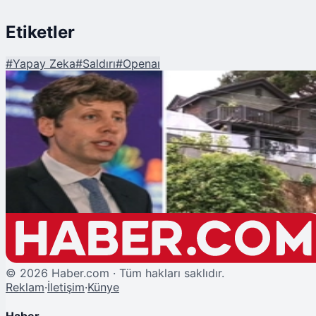
Etiketler
#
Yapay Zeka
#
Saldırı
#
Openaı
Şu An Okunan
Yapay Zeka Karşıtları, OpenAI CEO'su Sam Altman'ın Evine Saldırdı
©
2026
Haber.com · Tüm hakları saklıdır.
Reklam
·
İletişim
·
Künye
Haber