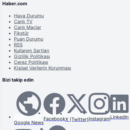
Haber.com
Hava Durumu
Canlı TV
Canlı Maçlar
Fikstür
Puan Durumu
RSS
Kullanım Şartları
Gizlilik Politikası
Çerez Politikası
Kişisel Verilerin Korunması
Bizi takip edin
LinkedIn
Facebook
Instagram
X (Twitter)
Google News