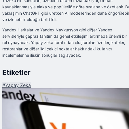
Yazeka'nın sonuçları, özetlerin birden fazla bakış açısından
kaynaklanmasıyla alaka ve popülerliğe göre sıralanır ve özetlenir. B
yaklaşımın ChatGPT gibi üretken AI modellerinden daha öngörülebil
ve izlenebilir olduğu belirtildi.
Yandex Haritalar ve Yandex Navigasyon gibi diğer Yandex
servisleriyle çapraz tanıtım da genel etkileşimi artırmada önemli bir
rol oynayacak. Yapay zeka tarafından oluşturulan özetler, kafeler,
restoranlar ve diğer ilgi çekici noktalar hakkındaki kullanıcı
incelemelerine ilişkin sonuçlar sağlayacak.
Etiketler
#
Yapay Zeka
Şu An Okunan
Yandex 'Yazeka' Türkiye'de Kullanıma Sunuldu: Yapay Zeka Destekli Ara