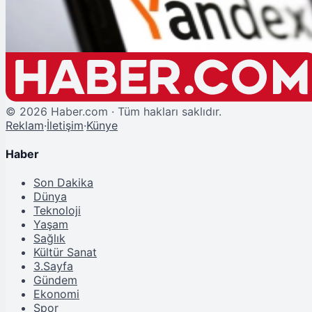
Motoru!
©
2026
Haber.com · Tüm hakları saklıdır.
Reklam
·
İletişim
·
Künye
Haber
Son Dakika
Dünya
Teknoloji
Yaşam
Sağlık
Kültür Sanat
3.Sayfa
Gündem
Ekonomi
Spor