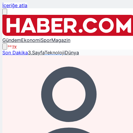
İçeriğe atla
Gündem
Ekonomi
Spor
Magazin
TV
Son Dakika
3.Sayfa
Teknoloji
Dünya