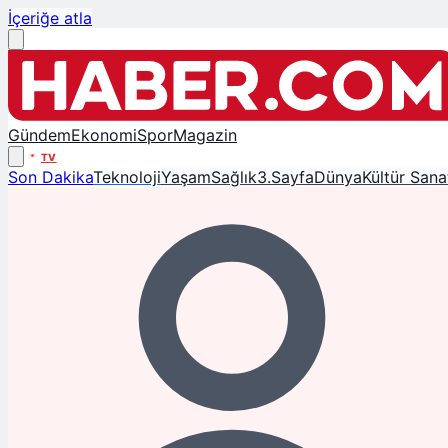
İçeriğe atla
Gündem
Ekonomi
Spor
Magazin
TV
Son Dakika
Teknoloji
Yaşam
Sağlık
3.Sayfa
Dünya
Kültür Sana