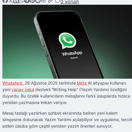
0
yorum
WhatsApp
, 29 Ağustos 2025 tarihinde
Meta
AI altyapısı kullanan
yeni
yapay zeka
destekli “Writing Help” (Yazım Yardımı) özelliğini
duyurdu. Bu özellik kullanıcıların mesajlarını farklı üsluplarda hızlıca
yeniden yazmasına imkan veriyor.
Mesaj taslağı yazılırken sohbet ekranında beliren yeni kalem
simgesine dokunarak Yazım Yardımı açılabiliyor ve uygulama, tercih
edilen üsluba göre çeşitli yeniden yazım önerileri sunuyor.