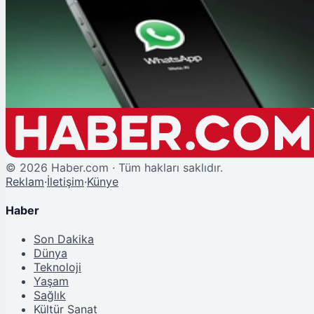
Şu An Okunan
WhatsApp'a Yapay Zeka Destekli Yazım Yardımı Özelliği!
©
2026
Haber.com · Tüm hakları saklıdır.
Reklam
·
İletişim
·
Künye
Haber
Son Dakika
Dünya
Teknoloji
Yaşam
Sağlık
Kültür Sanat