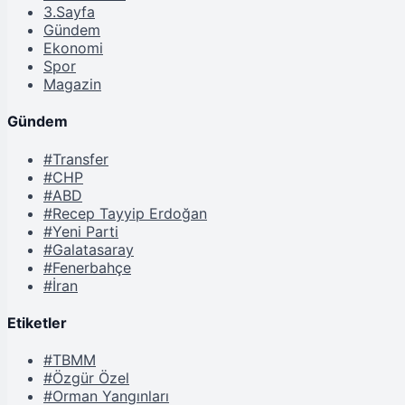
3.Sayfa
Gündem
Ekonomi
Spor
Magazin
Gündem
#Transfer
#CHP
#ABD
#Recep Tayyip Erdoğan
#Yeni Parti
#Galatasaray
#Fenerbahçe
#İran
Etiketler
#TBMM
#Özgür Özel
#Orman Yangınları