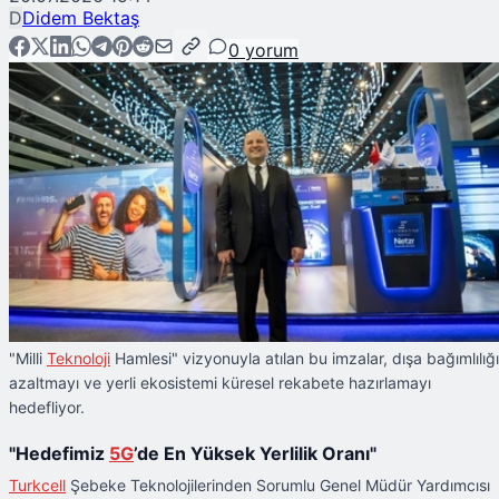
D
Didem Bektaş
0
yorum
"Milli
Teknoloji
Hamlesi" vizyonuyla atılan bu imzalar, dışa bağımlılığı
azaltmayı ve yerli ekosistemi küresel rekabete hazırlamayı
hedefliyor.
"Hedefimiz
5G
’de En Yüksek Yerlilik Oranı"
Turkcell
Şebeke Teknolojilerinden Sorumlu Genel Müdür Yardımcısı