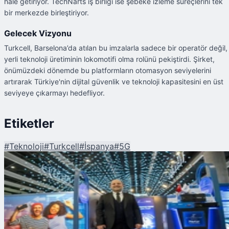
hale getiriyor. TechNarts iş birliği ise şebeke izleme süreçlerini tek
bir merkezde birleştiriyor.
Gelecek Vizyonu
Turkcell, Barselona’da atılan bu imzalarla sadece bir operatör değil,
yerli teknoloji üretiminin lokomotifi olma rolünü pekiştirdi. Şirket,
önümüzdeki dönemde bu platformların otomasyon seviyelerini
artırarak Türkiye'nin dijital güvenlik ve teknoloji kapasitesini en üst
seviyeye çıkarmayı hedefliyor.
Etiketler
#
Teknoloji
#
Turkcell
#
İspanya
#
5G
Şu An Okunan
Turkcell'den MWC 2026'da Yerli Teknoloji Çıkartması: 5G Yolunda Strateji
İmzalar