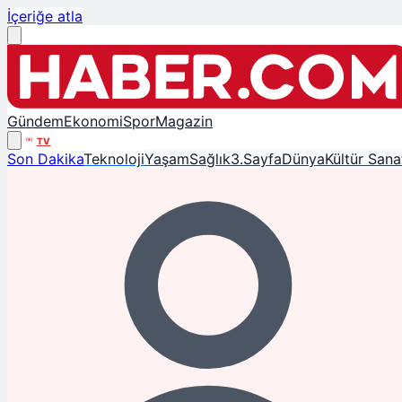
İçeriğe atla
Gündem
Ekonomi
Spor
Magazin
TV
Son Dakika
Teknoloji
Yaşam
Sağlık
3.Sayfa
Dünya
Kültür Sana