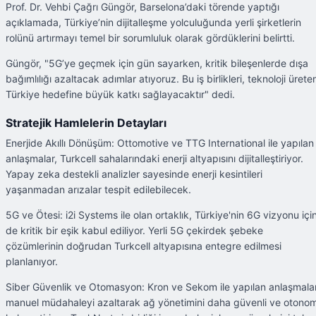
Prof. Dr. Vehbi Çağrı Güngör, Barselona’daki törende yaptığı
açıklamada, Türkiye’nin dijitalleşme yolculuğunda yerli şirketlerin
rolünü artırmayı temel bir sorumluluk olarak gördüklerini belirtti.
Güngör, "5G’ye geçmek için gün sayarken, kritik bileşenlerde dışa
bağımlılığı azaltacak adımlar atıyoruz. Bu iş birlikleri, teknoloji ürete
Türkiye hedefine büyük katkı sağlayacaktır" dedi.
Stratejik Hamlelerin Detayları
Enerjide Akıllı Dönüşüm: Ottomotive ve TTG International ile yapılan
anlaşmalar, Turkcell sahalarındaki enerji altyapısını dijitalleştiriyor.
Yapay zeka destekli analizler sayesinde enerji kesintileri
yaşanmadan arızalar tespit edilebilecek.
5G ve Ötesi: i2i Systems ile olan ortaklık, Türkiye'nin 6G vizyonu içi
de kritik bir eşik kabul ediliyor. Yerli 5G çekirdek şebeke
çözümlerinin doğrudan Turkcell altyapısına entegre edilmesi
planlanıyor.
Siber Güvenlik ve Otomasyon: Kron ve Sekom ile yapılan anlaşmalar
manuel müdahaleyi azaltarak ağ yönetimini daha güvenli ve otono