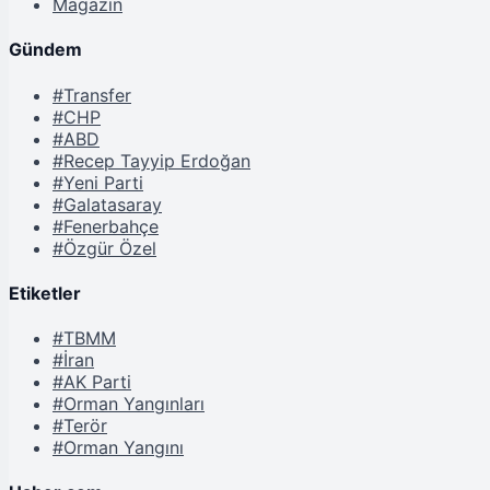
Magazin
Gündem
#Transfer
#CHP
#ABD
#Recep Tayyip Erdoğan
#Yeni Parti
#Galatasaray
#Fenerbahçe
#Özgür Özel
Etiketler
#TBMM
#İran
#AK Parti
#Orman Yangınları
#Terör
#Orman Yangını