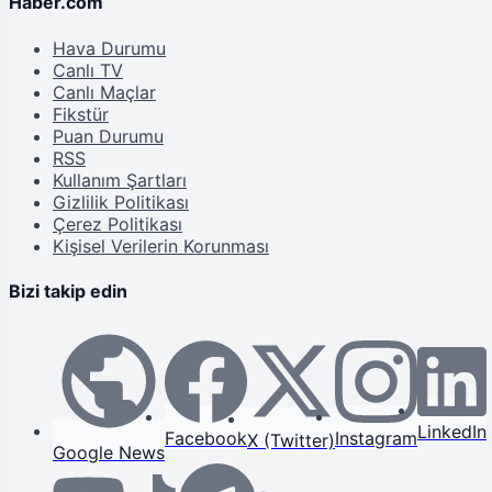
Haber.com
Hava Durumu
Canlı TV
Canlı Maçlar
Fikstür
Puan Durumu
RSS
Kullanım Şartları
Gizlilik Politikası
Çerez Politikası
Kişisel Verilerin Korunması
Bizi takip edin
LinkedIn
Facebook
Instagram
X (Twitter)
Google News