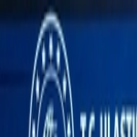
İçeriğe atla
Gündem
Ekonomi
Spor
Magazin
TV
Son Dakika
Teknoloji
Yaşam
Sağlık
3.Sayfa
Dünya
Kültür Sana