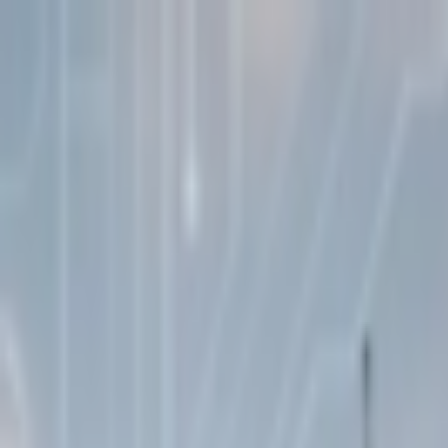
İçeriğe atla
Gündem
Ekonomi
Spor
Magazin
TV
Son Dakika
Teknoloji
Yaşam
Sağlık
3.Sayfa
Dünya
Kültür Sana