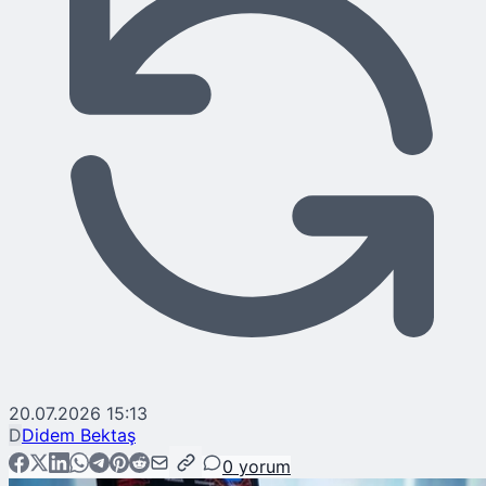
20.07.2026 15:13
D
Didem Bektaş
0
yorum