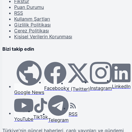
Fikstür
Puan Durumu
RSS
Kullanım Şartları
Gizlilik Politikası
Çerez Politikası
Kişisel Verilerin Korunması
Bizi takip edin
LinkedIn
Facebook
Instagram
X (Twitter)
Google News
RSS
TikTok
YouTube
Telegram
Türkiye'nin güncel haberleri, canlı yayınları ve gündemi