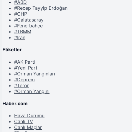
#ABD
#Recep Tayyip Erdoğan
#CHP
#Galatasaray
#Fenerbahçe
#TBMM
#İran
Etiketler
#AK Parti
#Yeni Parti
#Orman Yangınları
#Deprem
#Terör
#Orman Yangını
Haber.com
Hava Durumu
Canlı TV
Canlı Maçlar