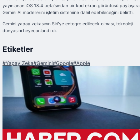
yayınlanan iOS 18.4 beta'sından bir kod ekran görüntüsü paylaşar
Gemini AI modellerini işletim sistemine dahil edebileceğini belirtti.
Gemini yapay zekasının Siri'ye entegre edilecek olması, teknoloji
dünyasını heyecanlandırdı.
Etiketler
#
Yapay Zeka
#
Gemini
#
Google
#
Apple
Şu An Okunan
Apple Siri, Google Gemini ile Birleşiyor