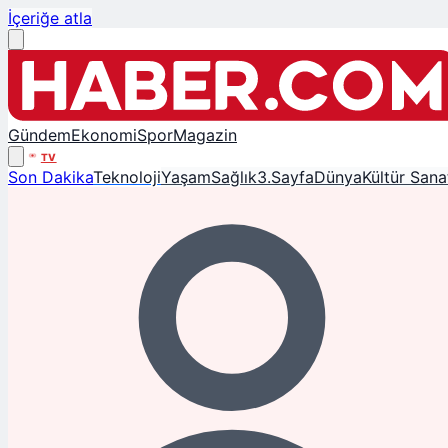
İçeriğe atla
Gündem
Ekonomi
Spor
Magazin
TV
Son Dakika
Teknoloji
Yaşam
Sağlık
3.Sayfa
Dünya
Kültür Sana