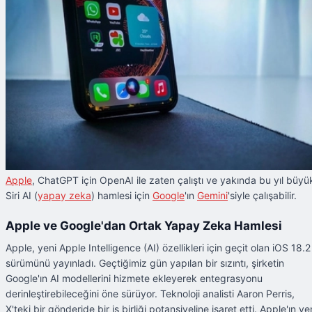
Apple
, ChatGPT için OpenAI ile zaten çalıştı ve yakında bu yıl büyü
Siri AI (
yapay zeka
) hamlesi için
Google
'ın
Gemini
'siyle çalışabilir.
Apple ve Google'dan Ortak Yapay Zeka Hamlesi
Apple, yeni Apple Intelligence (AI) özellikleri için geçit olan iOS 18.2
sürümünü yayınladı. Geçtiğimiz gün yapılan bir sızıntı, şirketin
Google'ın AI modellerini hizmete ekleyerek entegrasyonu
derinleştirebileceğini öne sürüyor. Teknoloji analisti Aaron Perris,
X'teki bir gönderide bir iş birliği potansiyeline işaret etti. Apple'ın ye