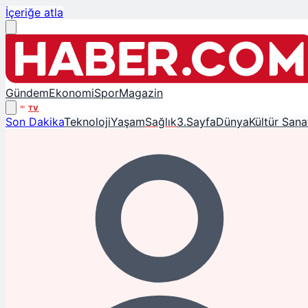
İçeriğe atla
Gündem
Ekonomi
Spor
Magazin
TV
Son Dakika
Teknoloji
Yaşam
Sağlık
3.Sayfa
Dünya
Kültür Sana