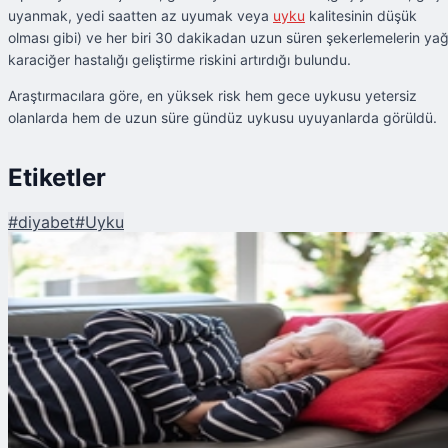
uyanmak, yedi saatten az uyumak veya
uyku
kalitesinin düşük
olması gibi) ve her biri 30 dakikadan uzun süren şekerlemelerin yağ
karaciğer hastalığı geliştirme riskini artırdığı bulundu.
Araştırmacılara göre, en yüksek risk hem gece uykusu yetersiz
olanlarda hem de uzun süre gündüz uykusu uyuyanlarda görüldü.
Etiketler
#
diyabet
#
Uyku
Şu An Okunan
Şeker hastalığı olan kişilerde uzun süreli uykular karaciğer hastalığı riskini
artırır mı?