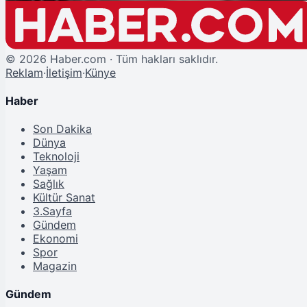
©
2026
Haber.com · Tüm hakları saklıdır.
Reklam
·
İletişim
·
Künye
Haber
Son Dakika
Dünya
Teknoloji
Yaşam
Sağlık
Kültür Sanat
3.Sayfa
Gündem
Ekonomi
Spor
Magazin
Gündem