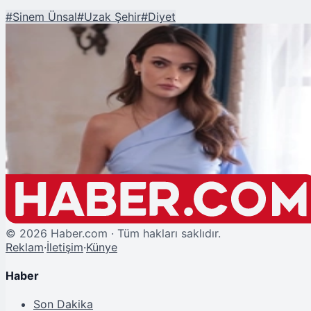
#
Sinem Ünsal
#
Uzak Şehir
#
Diyet
Şu An Okunan
Sinem Ünsal'ı Son Haliyle Gören Hayranları Telaşlandı! Gerçek Sonradan
Ortaya Çıktı
©
2026
Haber.com · Tüm hakları saklıdır.
Reklam
·
İletişim
·
Künye
Haber
Son Dakika