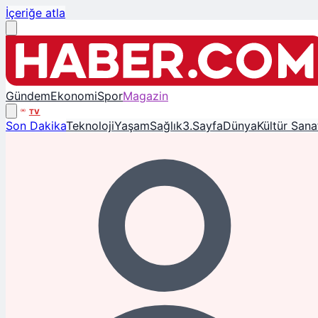
İçeriğe atla
Gündem
Ekonomi
Spor
Magazin
TV
Son Dakika
Teknoloji
Yaşam
Sağlık
3.Sayfa
Dünya
Kültür Sana