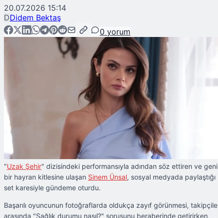
20.07.2026 15:14
D
Didem Bektaş
0
yorum
"
Uzak Şehir
" dizisindeki performansıyla adından söz ettiren ve geni
bir hayran kitlesine ulaşan
Sinem Ünsal
, sosyal medyada paylaştığı
set karesiyle gündeme oturdu.
Başarılı oyuncunun fotoğraflarda oldukça zayıf görünmesi, takipçile
arasında "Sağlık durumu nasıl?" sorusunu beraberinde getirirken,