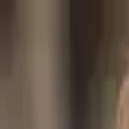
İçeriğe atla
Gündem
Ekonomi
Spor
Magazin
TV
Son Dakika
3.Sayfa
Teknoloji
Dünya