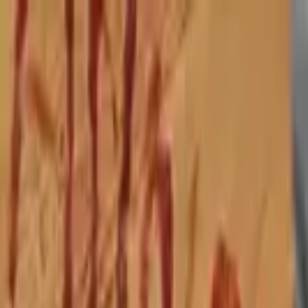
İçeriğe atla
Gündem
Ekonomi
Spor
Magazin
TV
Son Dakika
3.Sayfa
Teknoloji
Dünya