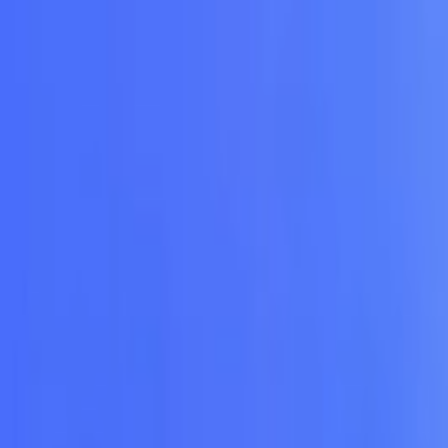
İçeriğe atla
Gündem
Ekonomi
Spor
Magazin
TV
Son Dakika
Teknoloji
Yaşam
Sağlık
3.Sayfa
Dünya
Kültür Sana