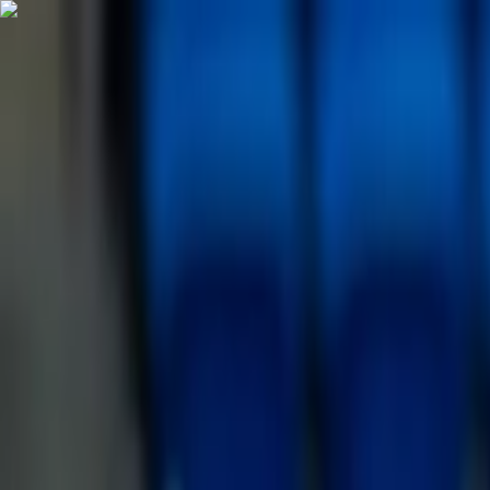
İçeriğe atla
Gündem
Ekonomi
Spor
Magazin
TV
Son Dakika
Teknoloji
Yaşam
Sağlık
3.Sayfa
Dünya
Kültür Sana