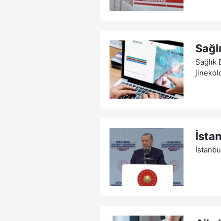
Sağl
Sağlık 
jinekol
İsta
İstanbu