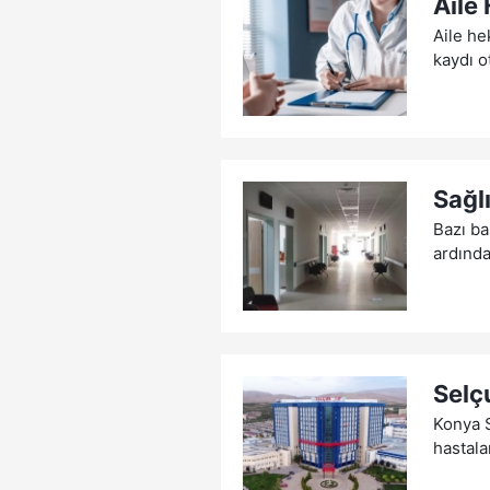
Aile
Aile he
kaydı o
Sağl
Bazı ba
ardında
Selç
Konya S
hastalar