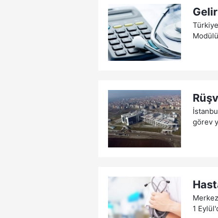
Geli
Türkiye
Modülü"
Rüşv
İstanbu
görev y
Hast
Merkez
1 Eylül