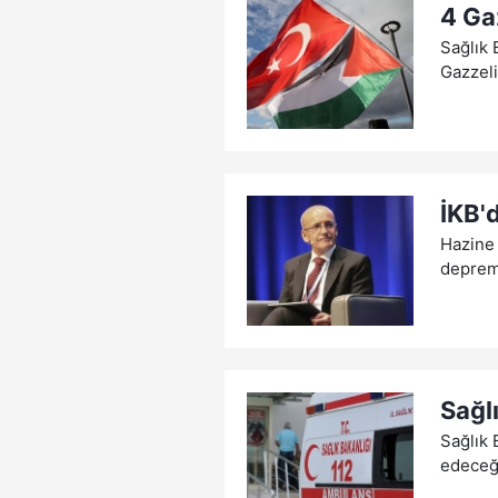
4 Gaz
Sağlık 
Gazzeli
İKB'
Hazine 
deprem 
Sağl
Sağlık 
edeceğ