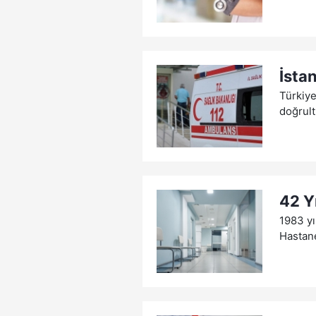
İstan
Türkiye
doğrult
42 Yı
1983 yı
Hastane