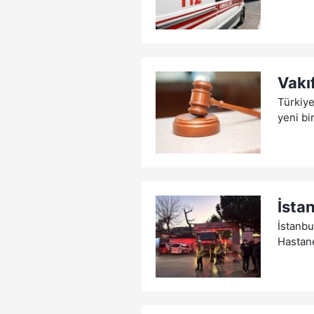
Vakı
Türkiye
yeni bi
İsta
İstanbu
Hastane