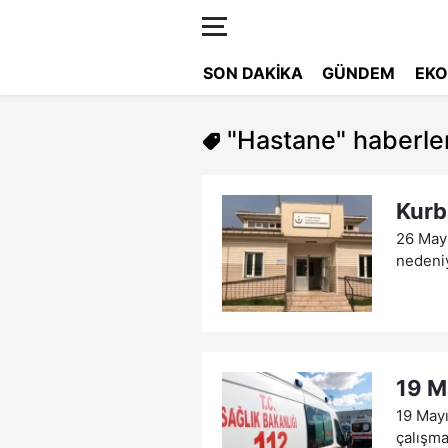
SON DAKIKA
GÜNDEM
EKO
"Hastane"
haberler
Kurb
26 May
nedeniy
19 M
19 Mayı
çalışma