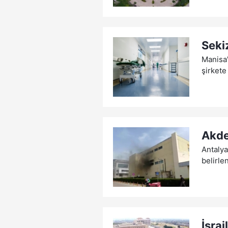
Seki
Manisa'
şirkete
Akde
Antalya
belirle
İsrai