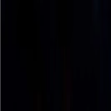
İçeriğe atla
Gündem
Ekonomi
Spor
Magazin
TV
Son Dakika
Teknoloji
Yaşam
Sağlık
3.Sayfa
Dünya
Kültür Sana