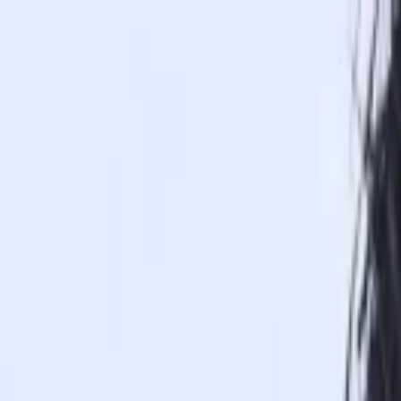
İçeriğe atla
Gündem
Ekonomi
Spor
Magazin
TV
Son Dakika
Teknoloji
Yaşam
Sağlık
3.Sayfa
Dünya
Kültür Sana