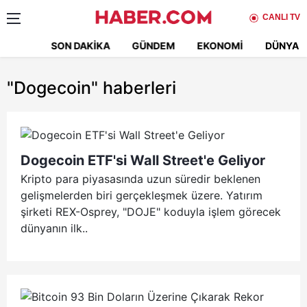
CANLI TV
SON DAKIKA
GÜNDEM
EKONOMI
DÜNYA
"Dogecoin"
haberleri
Dogecoin ETF'si Wall Street'e Geliyor
Kripto para piyasasında uzun süredir beklenen
gelişmelerden biri gerçekleşmek üzere. Yatırım
şirketi REX-Osprey, "DOJE" koduyla işlem görecek
dünyanın ilk..