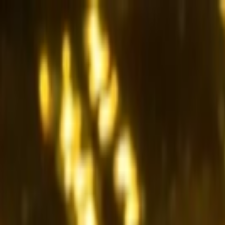
İçeriğe atla
Gündem
Ekonomi
Spor
Magazin
TV
Son Dakika
3.Sayfa
Teknoloji
Dünya