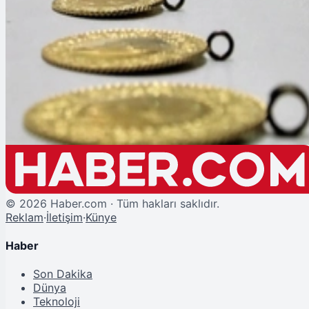
Altın Fiyatlarında 'Tarife' Rekoru
Piyasalar
ÇEYREK
----
—%
ALTIN
----
—%
©
2026
Haber.com · Tüm hakları saklıdır.
Reklam
·
İletişim
·
Künye
Haber
Son Dakika
Dünya
Teknoloji