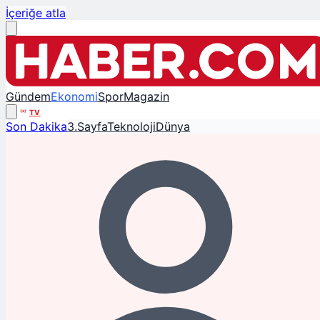
İçeriğe atla
Gündem
Ekonomi
Spor
Magazin
TV
Son Dakika
3.Sayfa
Teknoloji
Dünya