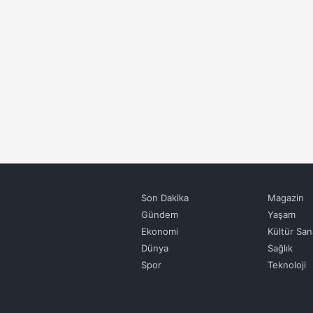
Son Dakika
Magazin
Gündem
Yaşam
Ekonomi
Kültür San
Dünya
Sağlık
Spor
Teknoloji