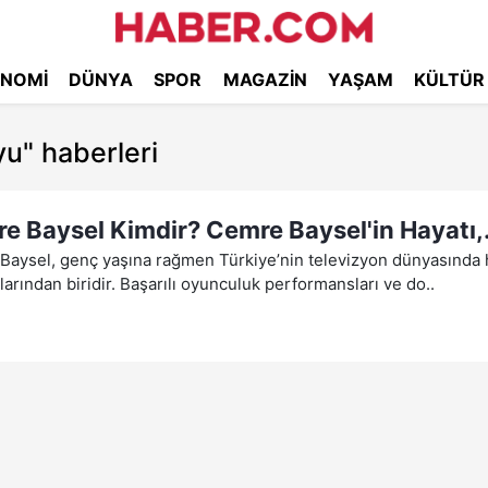
NOMI
DÜNYA
SPOR
MAGAZIN
YAŞAM
KÜLTÜR
yu"
haberleri
e Baysel Kimdir? Cemre Baysel'in Hayatı,.
aysel, genç yaşına rağmen Türkiye’nin televizyon dünyasında h
arından biridir. Başarılı oyunculuk performansları ve do..