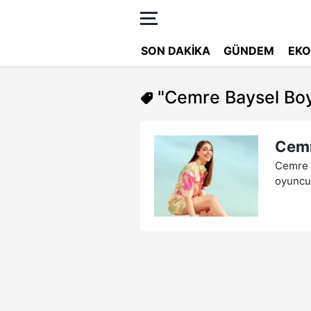
SON DAKIKA
GÜNDEM
EKO
"Cemre Baysel Bo
Cemr
Cemre B
oyuncul