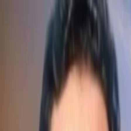
İçeriğe atla
Gündem
Ekonomi
Spor
Magazin
TV
Son Dakika
Teknoloji
Yaşam
Sağlık
3.Sayfa
Dünya
Kültür Sana