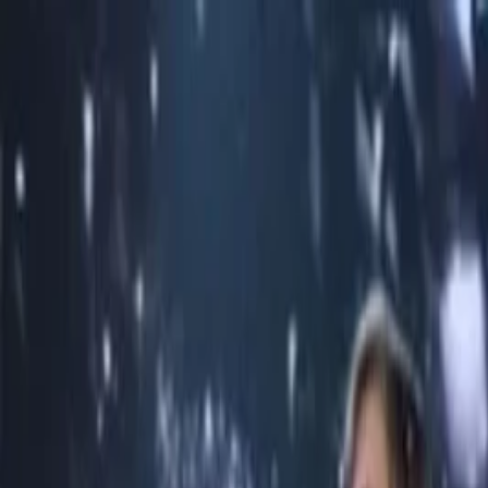
İçeriğe atla
Gündem
Ekonomi
Spor
Magazin
TV
Son Dakika
Teknoloji
Yaşam
Sağlık
3.Sayfa
Dünya
Kültür Sana