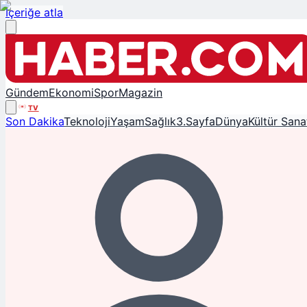
İçeriğe atla
Gündem
Ekonomi
Spor
Magazin
TV
Son Dakika
Teknoloji
Yaşam
Sağlık
3.Sayfa
Dünya
Kültür Sana