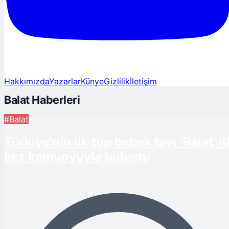
Hakkımızda
Yazarlar
Künye
Gizlilik
İletişim
Balat Haberleri
#Balat
Türkiye'nin ilk tüp bebek tayı 'Balat' il
kez kamuoyuyla buluştu