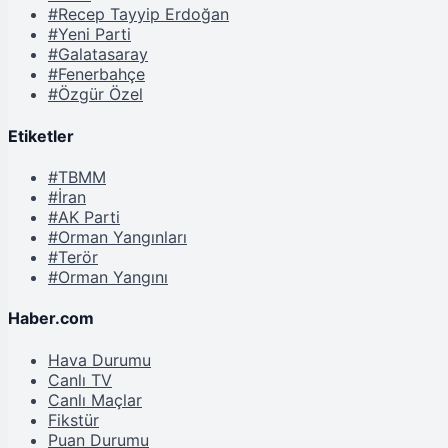
#Recep Tayyip Erdoğan
#Yeni Parti
#Galatasaray
#Fenerbahçe
#Özgür Özel
Etiketler
#TBMM
#İran
#AK Parti
#Orman Yangınları
#Terör
#Orman Yangını
Haber.com
Hava Durumu
Canlı TV
Canlı Maçlar
Fikstür
Puan Durumu