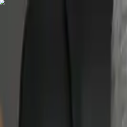
İçeriğe atla
Gündem
Ekonomi
Spor
Magazin
TV
Son Dakika
3.Sayfa
Teknoloji
Dünya