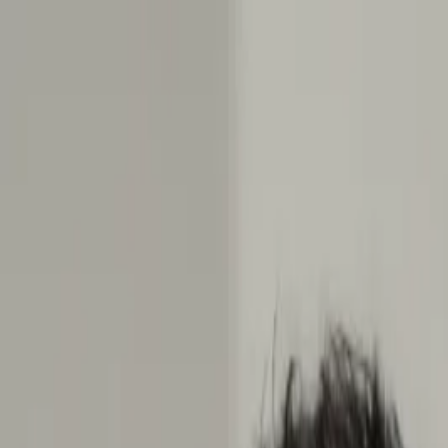
İçeriğe atla
Gündem
Ekonomi
Spor
Magazin
TV
Son Dakika
Teknoloji
Yaşam
Sağlık
3.Sayfa
Dünya
Kültür Sana