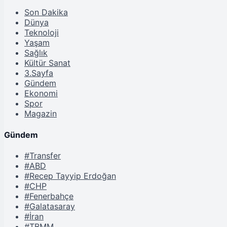
Son Dakika
Dünya
Teknoloji
Yaşam
Sağlık
Kültür Sanat
3.Sayfa
Gündem
Ekonomi
Spor
Magazin
Gündem
#Transfer
#ABD
#Recep Tayyip Erdoğan
#CHP
#Fenerbahçe
#Galatasaray
#İran
#TBMM