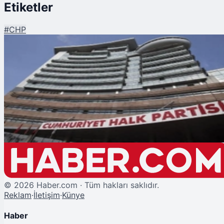
Etiketler
#
CHP
Şu An Okunan
CHP'de İl Başkanları ve Belediye Başkanı'nın Tedbir Kararına İtirazı
Reddedildi
©
2026
Haber.com · Tüm hakları saklıdır.
Reklam
·
İletişim
·
Künye
Haber