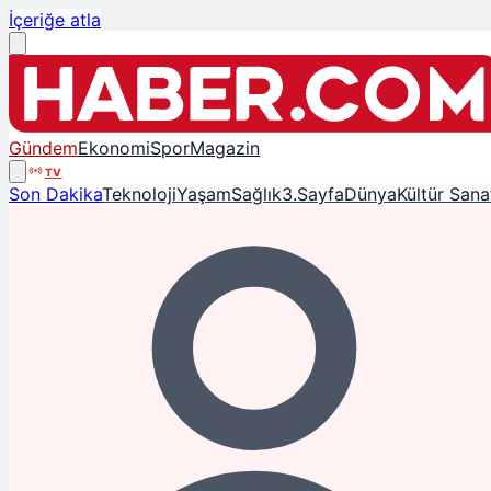
İçeriğe atla
Gündem
Ekonomi
Spor
Magazin
TV
Son Dakika
Teknoloji
Yaşam
Sağlık
3.Sayfa
Dünya
Kültür Sana