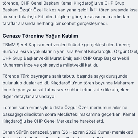
törende, CHP Genel Başkanı Kemal Kılıçdaroğlu ve CHP Grup
Başkanı Özgür Özel ilk kez yan yana geldi. İkili, tören sırasında kısa
bir süre tokalaştı. Edinilen bilgilere göre, tokalaşmanın ardından
taraflar arasında herhangi bir sohbet gerçekleşmedi.
Cenaze Törenine Yoğun Katılım
TBMM Şeref Kapısı merdivenleri önünde gerçekleştirilen törene;
Sür’ün ailesi ve yakınlarının yanı sıra Kemal Kılıçdaroğlu, Özgür Özel
CHP Grup Başkanvekili Murat Emir, eski CHP Grup Başkanvekili
Muharrem İnce ve çok sayıda milletvekili katıldı.
Törende Türk bayrağına sarılı tabutu başında saygı duruşunda
bulunulup dualar edildi. Kılıçdaroğlu'nun tören boyunca Muharrem
İnce ile yan yana saf tutması ve sohbet etmesi de dikkat çeken
diğer detaylar arasındaydı.
Törenin sona ermesiyle birlikte Özgür Özel, merhumun ailesine
başsağlığı diledikten sonra Meclis'teki makamına geçerken, Kemal
Kılıçdaroğlu ise CHP Genel Merkezi'ne hareket etti.
Orhan Sür'ün cenazesi, yarın (26 Haziran 2026 Cuma) memleketi