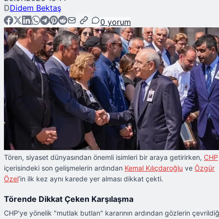
D
Didem Bektaş
0
yorum
Tören, siyaset dünyasından önemli isimleri bir araya getirirken,
CHP
içerisindeki son gelişmelerin ardından
Kemal Kılıçdaroğlu
ve
Özgür
Özel
’in ilk kez aynı karede yer alması dikkat çekti.
Törende Dikkat Çeken Karşılaşma
CHP'ye yönelik "mutlak butlan" kararının ardından gözlerin çevrildiğ