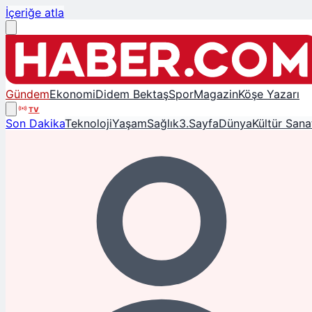
İçeriğe atla
Gündem
Ekonomi
Didem Bektaş
Spor
Magazin
Köşe Yazarı
TV
Son Dakika
Teknoloji
Yaşam
Sağlık
3.Sayfa
Dünya
Kültür Sana