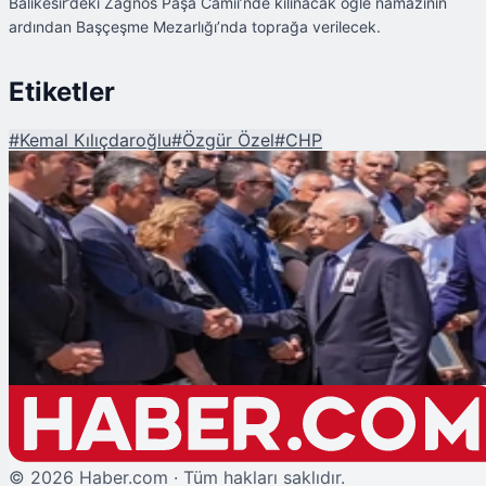
Balıkesir’deki Zağnos Paşa Camii’nde kılınacak öğle namazının
ardından Başçeşme Mezarlığı’nda toprağa verilecek.
Etiketler
#
Kemal Kılıçdaroğlu
#
Özgür Özel
#
CHP
Şu An Okunan
Kılıçdaroğlu ve Özel, Orhan Sür'ün Cenaze Töreninde İlk Kez Bir Araya
Geldi
©
2026
Haber.com · Tüm hakları saklıdır.