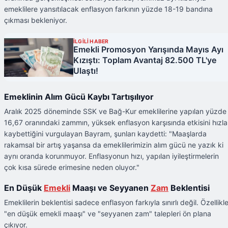
emeklilere yansıtılacak enflasyon farkının yüzde 18-19 bandına
çıkması bekleniyor.
İLGİLİ HABER
Emekli Promosyon Yarışında Mayıs Ayı
Kızıştı: Toplam Avantaj 82.500 TL'ye
Ulaştı!
Emeklinin Alım Gücü Kaybı Tartışılıyor
Aralık 2025 döneminde SSK ve Bağ-Kur emeklilerine yapılan yüzde
16,67 oranındaki zammın, yüksek enflasyon karşısında etkisini hızla
kaybettiğini vurgulayan Bayram, şunları kaydetti: "Maaşlarda
rakamsal bir artış yaşansa da emeklilerimizin alım gücü ne yazık ki
aynı oranda korunmuyor. Enflasyonun hızı, yapılan iyileştirmelerin
çok kısa sürede erimesine neden oluyor."
En Düşük
Emekli
Maaşı ve Seyyanen
Zam
Beklentisi
Emeklilerin beklentisi sadece enflasyon farkıyla sınırlı değil. Özellikl
"en düşük emekli maaşı" ve "seyyanen zam" talepleri ön plana
çıkıyor.