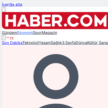
İçeriğe atla
Gündem
Ekonomi
Spor
Magazin
TV
Son Dakika
Teknoloji
Yaşam
Sağlık
3.Sayfa
Dünya
Kültür Sana