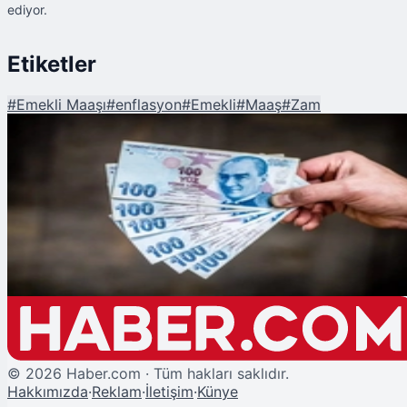
ediyor.
Etiketler
#
Emekli Maaşı
#
enflasyon
#
Emekli
#
Maaş
#
Zam
Şu An Okunan
Emekliye Temmuz'da Ne Kadar Zam Yapılacak? Tüm Hesaplar Sil Baştan!
©
2026
Haber.com · Tüm hakları saklıdır.
Hakkımızda
·
Reklam
·
İletişim
·
Künye