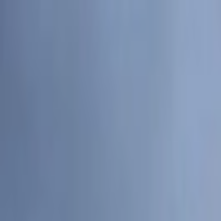
İçeriğe atla
Gündem
Ekonomi
Spor
Magazin
TV
Son Dakika
Teknoloji
Yaşam
Sağlık
3.Sayfa
Dünya
Kültür Sana