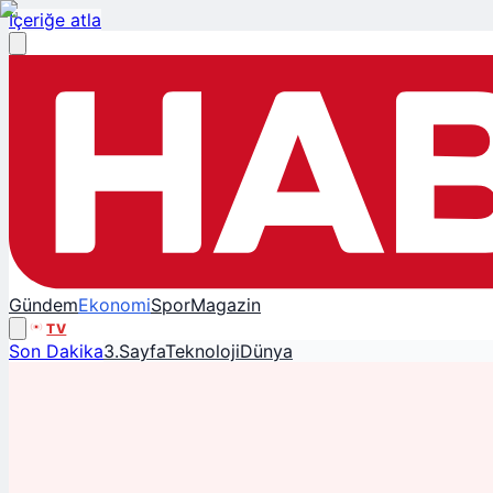
İçeriğe atla
Gündem
Ekonomi
Spor
Magazin
TV
Son Dakika
3.Sayfa
Teknoloji
Dünya