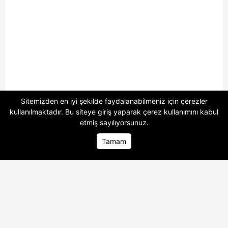
Sitemizden en iyi şekilde faydalanabilmeniz için çerezler
kullanılmaktadır. Bu siteye giriş yaparak
çerez kullanımını
kabul
etmiş sayılıyorsunuz.
1 Dolar Kaç TL
10 Dolar Kaç TL
Tamam
100 Dolar Kaç TL
250 Dolar Kaç TL
500 Dolar Kaç TL
6.894 Dolar Kaç TL
5.209 Dolar Kaç TL
8.571 Dolar Kaç TL
4.952 Dolar Kaç TL
555 Dolar Kaç TL