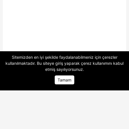
Sitemizden en iyi şekilde faydalanabilmeniz için çerezler
kullanılmaktadır. Bu siteye giriş yaparak
çerez kullanımını
kabul
etmiş sayılıyorsunuz.
1 Dolar Kaç TL
10 Dolar Kaç TL
Tamam
100 Dolar Kaç TL
250 Dolar Kaç TL
500 Dolar Kaç TL
7.880 Dolar Kaç TL
9.882 Dolar Kaç TL
5.144 Dolar Kaç TL
2.165 Dolar Kaç TL
474 Dolar Kaç TL