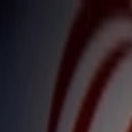
İçeriğe atla
Gündem
Ekonomi
Spor
Magazin
TV
Son Dakika
3.Sayfa
Teknoloji
Dünya