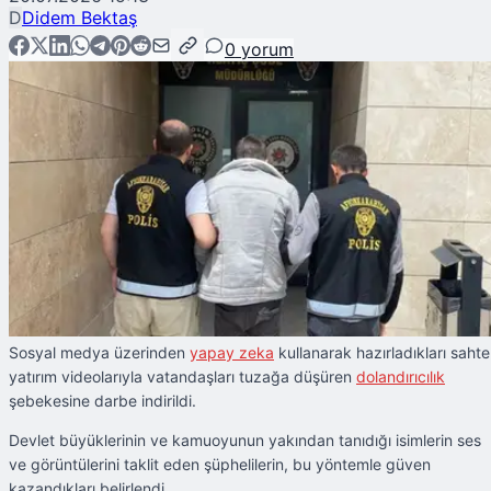
D
Didem Bektaş
0
yorum
Sosyal medya üzerinden
yapay zeka
kullanarak hazırladıkları sahte
yatırım videolarıyla vatandaşları tuzağa düşüren
dolandırıcılık
şebekesine darbe indirildi.
Devlet büyüklerinin ve kamuoyunun yakından tanıdığı isimlerin ses
ve görüntülerini taklit eden şüphelilerin, bu yöntemle güven
kazandıkları belirlendi.