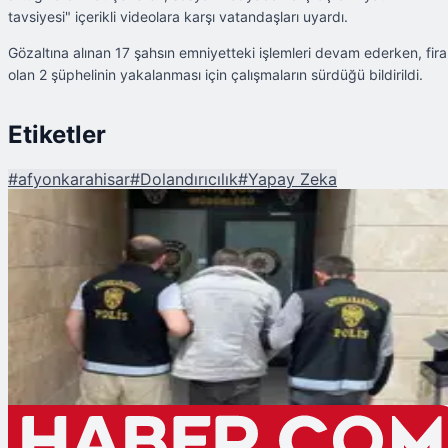
tavsiyesi" içerikli videolara karşı vatandaşları uyardı.
Gözaltına alınan 17 şahsın emniyetteki işlemleri devam ederken, fira
olan 2 şüphelinin yakalanması için çalışmaların sürdüğü bildirildi.
Etiketler
#
afyonkarahisar
#
Dolandırıcılık
#
Yapay Zeka
Şu An Okunan
Yapay Zeka ile Devlet Büyüklerinin Görüntülerini Kullanan Şebeke
Çökertildi: 5 İlde 17 Gözaltı!