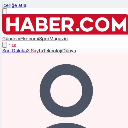
İçeriğe atla
Gündem
Ekonomi
Spor
Magazin
TV
Son Dakika
3.Sayfa
Teknoloji
Dünya