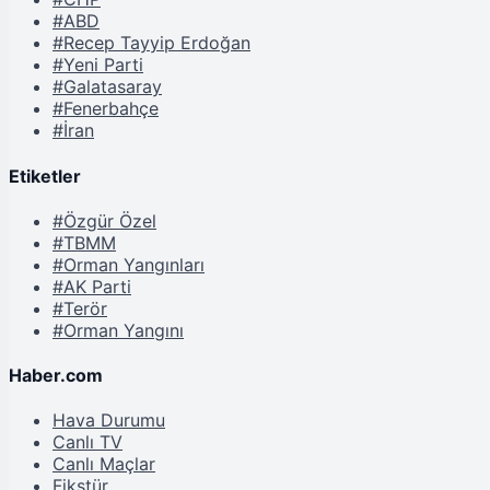
#ABD
#Recep Tayyip Erdoğan
#Yeni Parti
#Galatasaray
#Fenerbahçe
#İran
Etiketler
#Özgür Özel
#TBMM
#Orman Yangınları
#AK Parti
#Terör
#Orman Yangını
Haber.com
Hava Durumu
Canlı TV
Canlı Maçlar
Fikstür