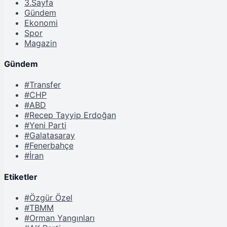
3.Sayfa
Gündem
Ekonomi
Spor
Magazin
Gündem
#Transfer
#CHP
#ABD
#Recep Tayyip Erdoğan
#Yeni Parti
#Galatasaray
#Fenerbahçe
#İran
Etiketler
#Özgür Özel
#TBMM
#Orman Yangınları