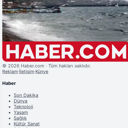
Şu An Okunan
Yeni Haftada Yağışlı ve Serin Hava Geliyor
©
2026
Haber.com · Tüm hakları saklıdır.
Reklam
·
İletişim
·
Künye
Haber
Son Dakika
Dünya
Teknoloji
Yaşam
Sağlık
Kültür Sanat