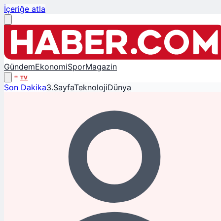
İçeriğe atla
Gündem
Ekonomi
Spor
Magazin
TV
Son Dakika
3.Sayfa
Teknoloji
Dünya