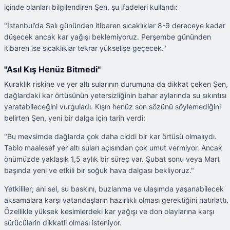
içinde olanları bilgilendiren Şen, şu ifadeleri kullandı:
"İstanbul’da Salı gününden itibaren sıcaklıklar 8-9 dereceye kadar
düşecek ancak kar yağışı beklemiyoruz. Perşembe gününden
itibaren ise sıcaklıklar tekrar yükselişe geçecek."
"Asıl Kış Henüz Bitmedi"
Kuraklık riskine ve yer altı sularının durumuna da dikkat çeken Şen,
dağlardaki kar örtüsünün yetersizliğinin bahar aylarında su sıkıntısı
yaratabileceğini vurguladı. Kışın henüz son sözünü söylemediğini
belirten Şen, yeni bir dalga için tarih verdi:
"Bu mevsimde dağlarda çok daha ciddi bir kar örtüsü olmalıydı.
Tablo maalesef yer altı suları açısından çok umut vermiyor. Ancak
önümüzde yaklaşık 1,5 aylık bir süreç var. Şubat sonu veya Mart
başında yeni ve etkili bir soğuk hava dalgası bekliyoruz."
Yetkililer; ani sel, su baskını, buzlanma ve ulaşımda yaşanabilecek
aksamalara karşı vatandaşların hazırlıklı olması gerektiğini hatırlattı.
Özellikle yüksek kesimlerdeki kar yağışı ve don olaylarına karşı
sürücülerin dikkatli olması isteniyor.