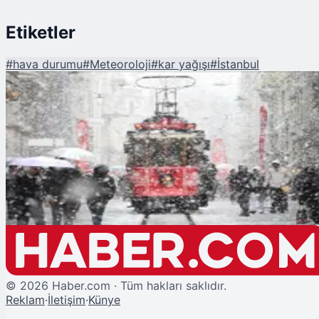
Etiketler
#
hava durumu
#
Meteoroloji
#
kar yağışı
#
İstanbul
Şu An Okunan
Türkiye Genelinde Sağanak, Kar ve Fırtına Alarmı! İstanbul İçin Yeni Tarih
Verildi
©
2026
Haber.com · Tüm hakları saklıdır.
Reklam
·
İletişim
·
Künye