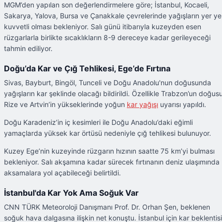
MGM’den yapılan son değerlendirmelere göre; İstanbul, Kocaeli,
Sakarya, Yalova, Bursa ve Çanakkale çevrelerinde yağışların yer ye
kuvvetli olması bekleniyor. Salı günü itibarıyla kuzeyden esen
rüzgarlarla birlikte sıcaklıkların 8-9 dereceye kadar gerileyeceği
tahmin ediliyor.
Doğu’da Kar ve Çığ Tehlikesi, Ege’de Fırtına
Sivas, Bayburt, Bingöl, Tunceli ve Doğu Anadolu'nun doğusunda
yağışların kar şeklinde olacağı bildirildi. Özellikle Trabzon’un doğusu
Rize ve Artvin’in yükseklerinde yoğun
kar yağışı
uyarısı yapıldı.
Doğu Karadeniz’in iç kesimleri ile Doğu Anadolu’daki eğimli
yamaçlarda yüksek kar örtüsü nedeniyle çığ tehlikesi bulunuyor.
Kuzey Ege’nin kuzeyinde rüzgarın hızının saatte 75 km’yi bulması
bekleniyor. Salı akşamına kadar sürecek fırtınanın deniz ulaşımında
aksamalara yol açabileceği belirtildi.
İstanbul'da Kar Yok Ama Soğuk Var
CNN TÜRK Meteoroloji Danışmanı Prof. Dr. Orhan Şen, beklenen
soğuk hava dalgasına ilişkin net konuştu. İstanbul için kar beklentisi