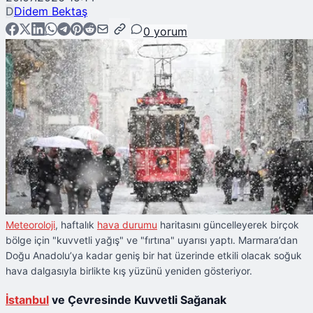
D
Didem Bektaş
0
yorum
Meteoroloji
, haftalık
hava durumu
haritasını güncelleyerek birçok
bölge için "kuvvetli yağış" ve "fırtına" uyarısı yaptı. Marmara’dan
Doğu Anadolu’ya kadar geniş bir hat üzerinde etkili olacak soğuk
hava dalgasıyla birlikte kış yüzünü yeniden gösteriyor.
İstanbul
ve Çevresinde Kuvvetli Sağanak