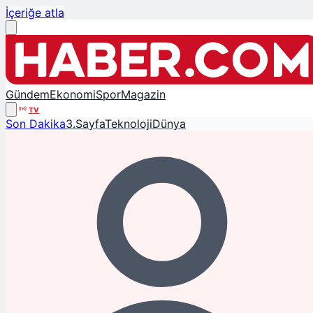
İçeriğe atla
Gündem
Ekonomi
Spor
Magazin
TV
Son Dakika
3.Sayfa
Teknoloji
Dünya