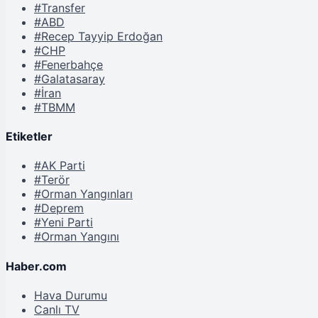
#Transfer
#ABD
#Recep Tayyip Erdoğan
#CHP
#Fenerbahçe
#Galatasaray
#İran
#TBMM
Etiketler
#AK Parti
#Terör
#Orman Yangınları
#Deprem
#Yeni Parti
#Orman Yangını
Haber.com
Hava Durumu
Canlı TV