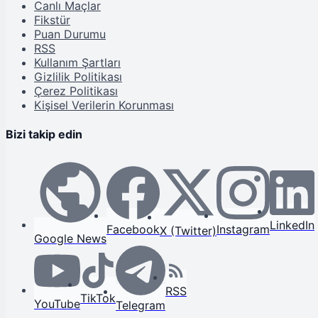
Canlı Maçlar
Fikstür
Puan Durumu
RSS
Kullanım Şartları
Gizlilik Politikası
Çerez Politikası
Kişisel Verilerin Korunması
Bizi takip edin
LinkedIn
Facebook
Instagram
X (Twitter)
Google News
RSS
TikTok
YouTube
Telegram