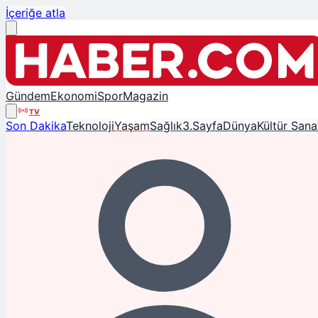
İçeriğe atla
Gündem
Ekonomi
Spor
Magazin
TV
Son Dakika
Teknoloji
Yaşam
Sağlık
3.Sayfa
Dünya
Kültür Sana