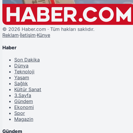
©
2026
Haber.com · Tüm hakları saklıdır.
Reklam
·
İletişim
·
Künye
Haber
Son Dakika
Dünya
Teknoloji
Yaşam
Sağlık
Kültür Sanat
3.Sayfa
Gündem
Ekonomi
Spor
Magazin
Gündem