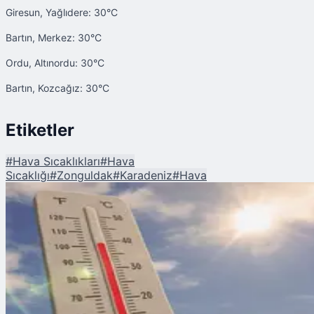
Giresun, Yağlıdere: 30°C
Bartın, Merkez: 30°C
Ordu, Altınordu: 30°C
Bartın, Kozcağız: 30°C
Etiketler
#
Hava Sıcaklıkları
#
Hava
Sıcaklığı
#
Zonguldak
#
Karadeniz
#
Hava
Şu An Okunan
Ne Ege Ne Akdeniz! O Şehir 31 Dereceyi Gördü