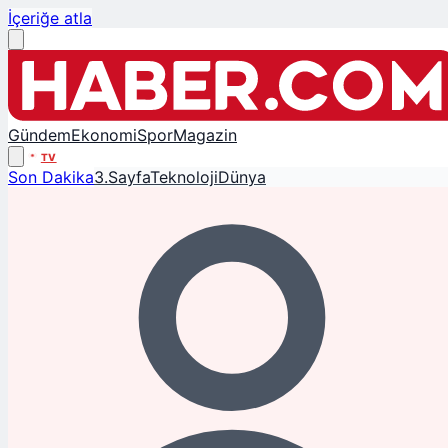
İçeriğe atla
Gündem
Ekonomi
Spor
Magazin
TV
Son Dakika
3.Sayfa
Teknoloji
Dünya