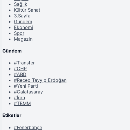
Sağlık
Kültür Sanat
3.Sayfa
Gündem
Ekonomi
Spor
Magazin
Gündem
#Transfer
#CHP
#ABD
#Recep Tayyip Erdoğan
#Yeni Parti
#Galatasaray
#İran
#TBMM
Etiketler
#Fenerbahçe