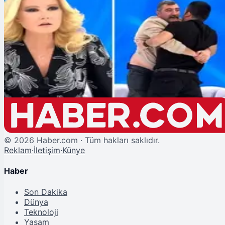
Şu An Okunan
Müge Anlı Şoke Oldu: Ali Yanıç'ın Arandığı Programa Sarhoş Çıkan Cin Ali
Lakaplı Şahıs Ortalığı Birbirine Kattı!
©
2026
Haber.com · Tüm hakları saklıdır.
Reklam
·
İletişim
·
Künye
Haber
Son Dakika
Dünya
Teknoloji
Yaşam