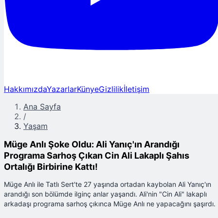
Hakkımızda
Yazarlar
Künye
Gizlilik
İletişim
Ana Sayfa
/
Yaşam
Müge Anlı Şoke Oldu: Ali Yanıç'ın Arandığı
Programa Sarhoş Çıkan Cin Ali Lakaplı Şahıs
Ortalığı Birbirine Kattı!
Müge Anlı ile Tatlı Sert'te 27 yaşında ortadan kaybolan Ali Yanıç'ın
arandığı son bölümde ilginç anlar yaşandı. Ali'nin "Cin Ali" lakaplı
arkadaşı programa sarhoş çıkınca Müge Anlı ne yapacağını şaşırdı.