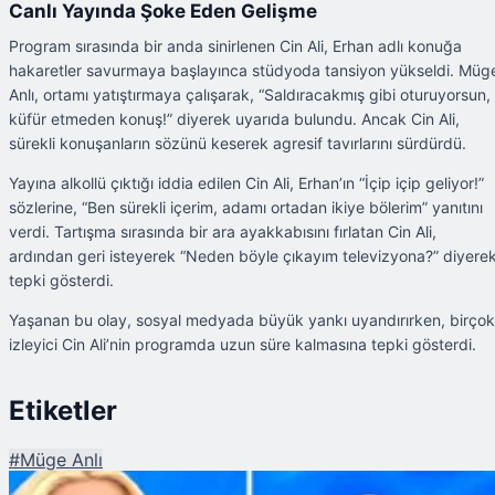
Canlı Yayında Şoke Eden Gelişme
Program sırasında bir anda sinirlenen Cin Ali, Erhan adlı konuğa
hakaretler savurmaya başlayınca stüdyoda tansiyon yükseldi. Müg
Anlı, ortamı yatıştırmaya çalışarak, “Saldıracakmış gibi oturuyorsun,
küfür etmeden konuş!” diyerek uyarıda bulundu. Ancak Cin Ali,
sürekli konuşanların sözünü keserek agresif tavırlarını sürdürdü.
Yayına alkollü çıktığı iddia edilen Cin Ali, Erhan’ın “İçip içip geliyor!”
sözlerine, “Ben sürekli içerim, adamı ortadan ikiye bölerim” yanıtını
verdi. Tartışma sırasında bir ara ayakkabısını fırlatan Cin Ali,
ardından geri isteyerek “Neden böyle çıkayım televizyona?” diyere
tepki gösterdi.
Yaşanan bu olay, sosyal medyada büyük yankı uyandırırken, birçok
izleyici Cin Ali’nin programda uzun süre kalmasına tepki gösterdi.
Etiketler
#
Müge Anlı