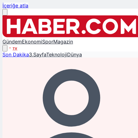
İçeriğe atla
Gündem
Ekonomi
Spor
Magazin
TV
Son Dakika
3.Sayfa
Teknoloji
Dünya