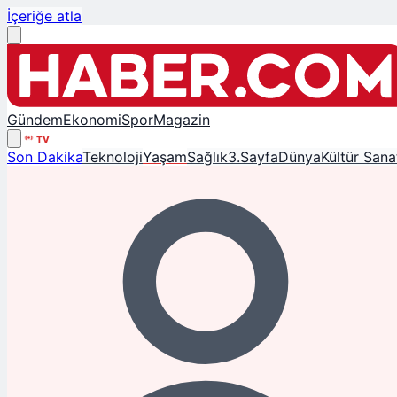
İçeriğe atla
Gündem
Ekonomi
Spor
Magazin
TV
Son Dakika
Teknoloji
Yaşam
Sağlık
3.Sayfa
Dünya
Kültür Sana