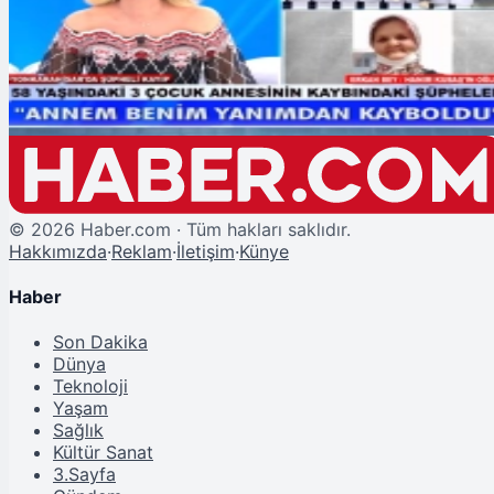
Müge Anlı Hanım Kubaş'ı Arıyor: Afyonkarahisar'da Şüpheli Kayıp Vakası
©
2026
Haber.com · Tüm hakları saklıdır.
Hakkımızda
·
Reklam
·
İletişim
·
Künye
Haber
Son Dakika
Dünya
Teknoloji
Yaşam
Sağlık
Kültür Sanat
3.Sayfa