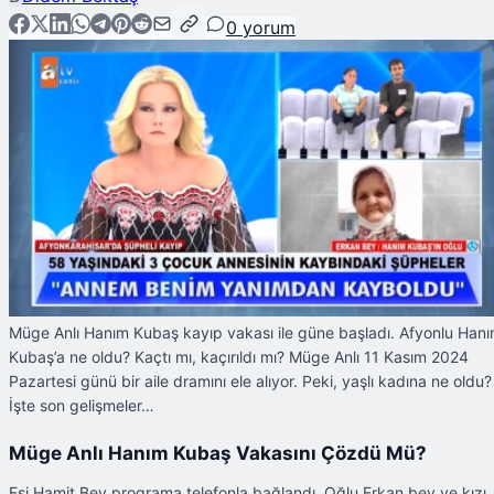
0
yorum
Müge Anlı Hanım Kubaş kayıp vakası ile güne başladı. Afyonlu Han
Kubaş’a ne oldu? Kaçtı mı, kaçırıldı mı? Müge Anlı 11 Kasım 2024
Pazartesi günü bir aile dramını ele alıyor. Peki, yaşlı kadına ne oldu?
İşte son gelişmeler…
Müge Anlı Hanım Kubaş Vakasını Çözdü Mü?
Eşi Hamit Bey programa telefonla bağlandı. Oğlu Erkan bey ve kızı