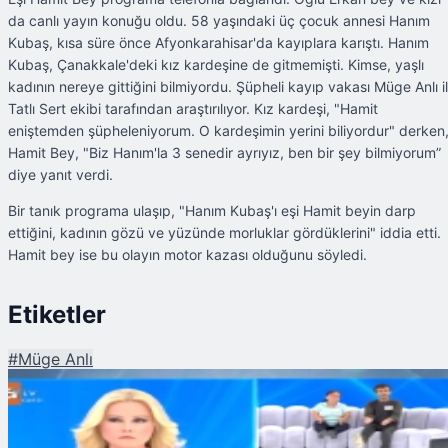
da canlı yayın konuğu oldu. 58 yaşındaki üç çocuk annesi Hanım
Kubaş, kısa süre önce Afyonkarahisar'da kayıplara karıştı. Hanım
Kubaş, Çanakkale'deki kız kardeşine de gitmemişti. Kimse, yaşlı
kadının nereye gittiğini bilmiyordu. Şüpheli kayıp vakası Müge Anlı i
Tatlı Sert ekibi tarafından araştırılıyor. Kız kardeşi, "Hamit
eniştemden şüpheleniyorum. O kardeşimin yerini biliyordur" derken
Hamit Bey, "Biz Hanım'la 3 senedir ayrıyız, ben bir şey bilmiyorum”
diye yanıt verdi.
Bir tanık programa ulaşıp, "Hanım Kubaş'ı eşi Hamit beyin darp
ettiğini, kadının gözü ve yüzünde morluklar gördüklerini" iddia etti.
Hamit bey ise bu olayın motor kazası olduğunu söyledi.
Etiketler
#
Müge Anlı
Şu An Okunan