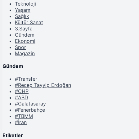
Teknoloji
Yaşam
Sağlık
Kültür Sanat
3.Sayfa
Gündem
Ekonomi
Spor
Magazin
Gündem
#Transfer
#Recep Tayyip Erdoğan
#CHP
#ABD
#Galatasaray
#Fenerbahçe
#TBMM
#İran
Etiketler