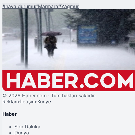
#
hava durumu
#
Marmara
#
Yağmur
Şu An Okunan
Meteoroloji'den Trakya ve Marmara için Yağmur Uyarısı
©
2026
Haber.com · Tüm hakları saklıdır.
Reklam
·
İletişim
·
Künye
Haber
Son Dakika
Dünya