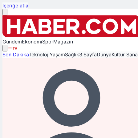
İçeriğe atla
Gündem
Ekonomi
Spor
Magazin
TV
Son Dakika
Teknoloji
Yaşam
Sağlık
3.Sayfa
Dünya
Kültür Sana