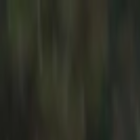
İçeriğe atla
Gündem
Ekonomi
Spor
Magazin
TV
Son Dakika
3.Sayfa
Teknoloji
Dünya