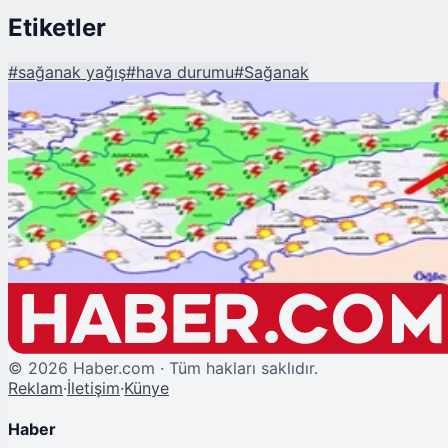
Etiketler
#
sağanak yağış
#
hava durumu
#
Sağanak
Şu An Okunan
Meteoroloji'den 5 Bölge İçin Sağanak Yağış Uyarısı
©
2026
Haber.com · Tüm hakları saklıdır.
Reklam
·
İletişim
·
Künye
Haber