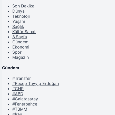
Son Dakika
Dünya
Teknoloji
Yaşam
Sağlık
Kültür Sanat
3.Sayfa
Gündem
Ekonomi
Spor
Magazin
Gündem
#Transfer
#Recep Tayyip Erdoğan
#CHP
#ABD
#Galatasaray
#Fenerbahçe
#TBMM
#İran