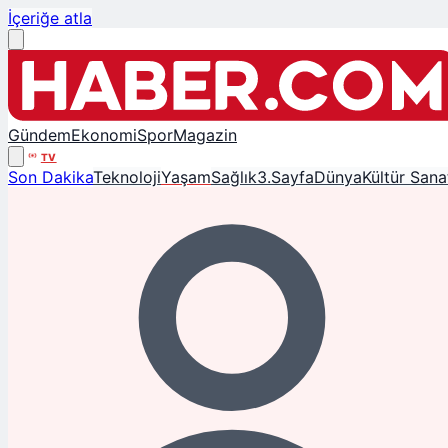
İçeriğe atla
Gündem
Ekonomi
Spor
Magazin
TV
Son Dakika
Teknoloji
Yaşam
Sağlık
3.Sayfa
Dünya
Kültür Sana