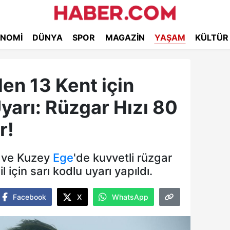
NOMI
DÜNYA
SPOR
MAGAZIN
YAŞAM
KÜLTÜR
den 13 Kent için
Uyarı: Rüzgar Hızı 80
r!
ve Kuzey
Ege
'de kuvvetli rüzgar
il için sarı kodlu uyarı yapıldı.
Facebook
X
WhatsApp