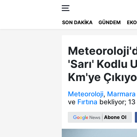
SON DAKIKA
GÜNDEM
EKO
Meteoroloji'
'Sarı' Kodlu 
Km'ye Çıkıyo
Meteoroloji
,
Marmara
ve
Fırtına
bekliyor; 13 
Abone Ol