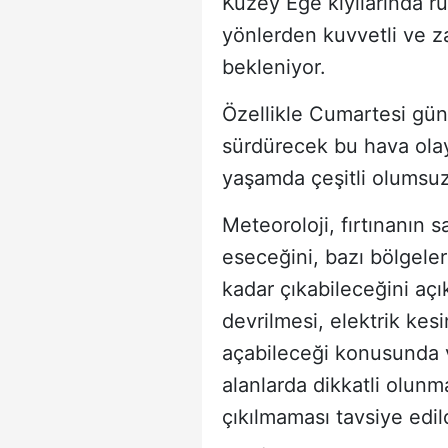
Kuzey Ege kıyılarında 
yönlerden kuvvetli ve z
bekleniyor.
Özellikle Cumartesi gün
sürdürecek bu hava ola
yaşamda çeşitli olumsuzl
Meteoroloji, fırtınanın 
eseceğini, bazı bölgele
kadar çıkabileceğini aç
devrilmesi, elektrik kes
açabileceği konusunda va
alanlarda dikkatli olunm
çıkılmaması tavsiye edild