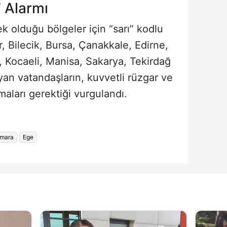
” Alarmı
ek olduğu bölgeler için “sarı” kodlu
r, Bilecik, Bursa, Çanakkale, Edirne,
li, Kocaeli, Manisa, Sakarya, Tekirdağ
yan vatandaşların, kuvvetli rüzgar ve
lmaları gerektiği vurgulandı.
mara
Ege