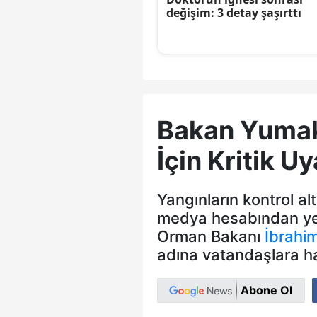
Bakan Yumakl
İçin Kritik Uy
Yangınların kontrol al
medya hesabından yen
Orman Bakanı
İbrahi
adına vatandaşlara ha
Abone Ol