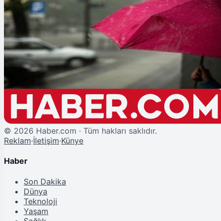
Şu An Okunan
Meteoroloji'den 11 İl İçin Sağanak Uyarısı: Sıcaklıklar Düşecek
©
2026
Haber.com · Tüm hakları saklıdır.
Reklam
·
İletişim
·
Künye
Haber
Son Dakika
Dünya
Teknoloji
Yaşam
Sağlık