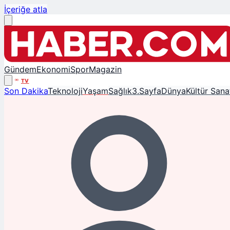
İçeriğe atla
Gündem
Ekonomi
Spor
Magazin
TV
Son Dakika
Teknoloji
Yaşam
Sağlık
3.Sayfa
Dünya
Kültür Sana